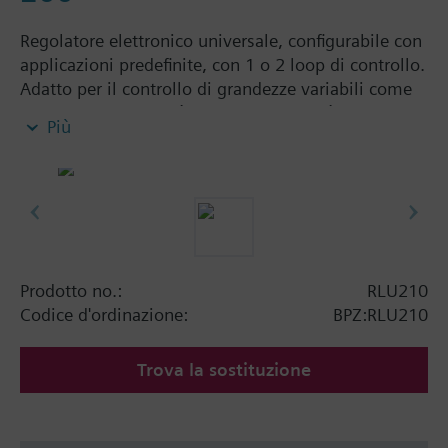
Regolatore elettronico universale, configurabile con
applicazioni predefinite, con 1 o 2 loop di controllo.
Adatto per il controllo di grandezze variabili come
temperatura, umidità, pressione, qualità dell'aria
Più
ecc.
Caratteristica P, PI o PID.
Ampio display retroilluminato.
Non richiede strumenti per la messa in servizio
Montaggio: su guida DIN, su pannello piano o a
fronte quadro con accessorio ARG62.201.
Prodotto no.:
RLU210
Codice d'ordinazione:
BPZ:RLU210
Trova la sostituzione