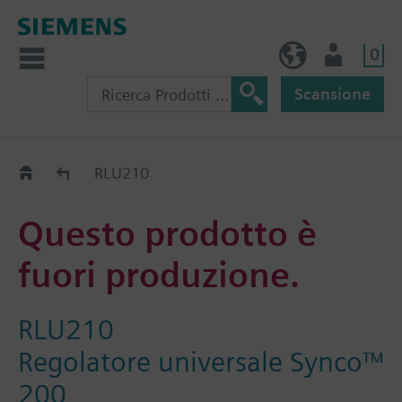
0
IT (IT)
Utente
Scansione
Old2New
RLU210
Questo prodotto è
fuori produzione.
RLU210
Regolatore universale Synco™
200