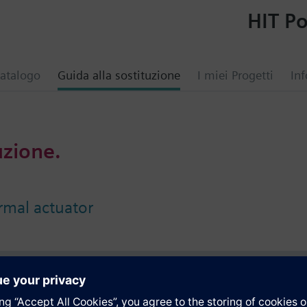
HIT Po
atalogo
Guida alla sostituzione
I miei Progetti
Inf
uzione.
mal actuator
i