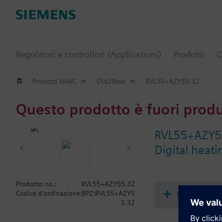
Regolatori e controllori (Applicazioni)
Prodotti
C
Prodotti HVAC
Old2New
RVL55+AZY55.32
Questo prodotto è fuori prod
RVL55+AZY5
Digital heat
Prodotto no.:
RVL55+AZY55.32
Document
Codice d'ordinazione:
BPZ:RVL55+AZY5
5.32