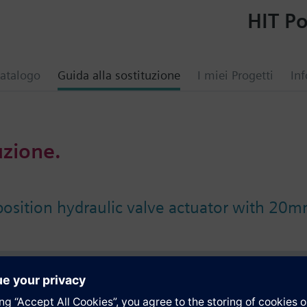
HIT Po
atalogo
Guida alla sostituzione
I miei Progetti
Inf
uzione.
position hydraulic valve actuator with 20m
i