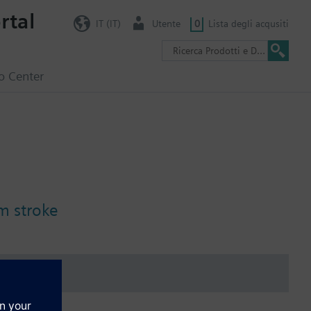
rtal
IT (IT)
Utente
0
Lista degli acqusiti
o Center
m stroke