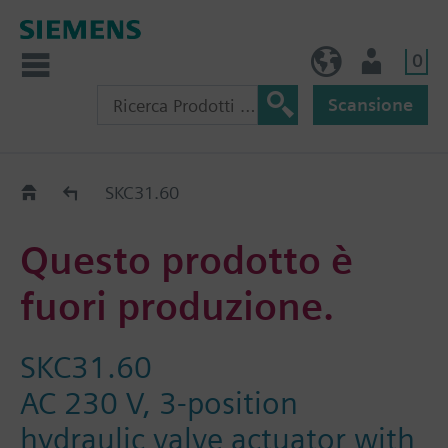
0
IT (IT)
Utente
Scansione
Old2New
SKC31.60
Questo prodotto è
fuori produzione.
SKC31.60
AC 230 V, 3-position
hydraulic valve actuator with