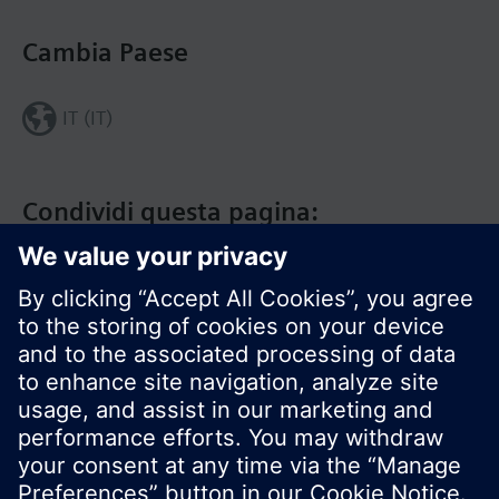
Cambia Paese
IT (IT)
Condividi questa pagina:
Siemens Italia