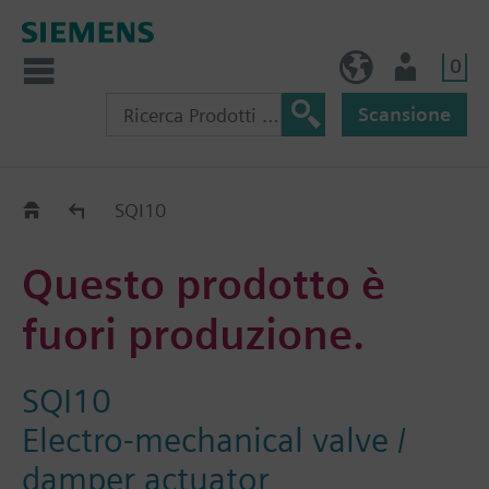
0
IT (IT)
Utente
Scansione
Old2New
SQI10
Questo prodotto è
fuori produzione.
SQI10
Electro-mechanical valve /
damper actuator