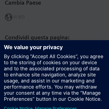
Cambia Paese
IT (IT)
Condividi questa pagina:
Siemens Italia
I prodotti e i pressi possono variare a seconda del