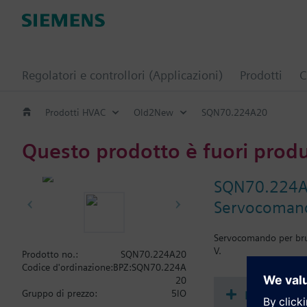
Regolatori e controllori (Applicazioni)
Prodotti
C
Prodotti HVAC
Old2New
SQN70.224A20
Questo prodotto è fuori prod
SQN70.224
Servocomando
Servocomando per bruc
V.
Prodotto no.:
SQN70.224A20
Codice d'ordinazione:
BPZ:SQN70.224A
20
Document
Gruppo di prezzo:
5IO