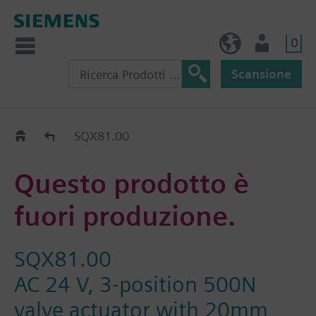
0
IT (IT)
Utente
Scansione
Old2New
SQX81.00
Questo prodotto è
fuori produzione.
SQX81.00
AC 24 V, 3-position 500N
valve actuator with 20mm