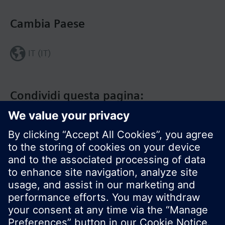
Cambia Paese
IT (IT)
Condividi questa pagina:
Siemens Italia