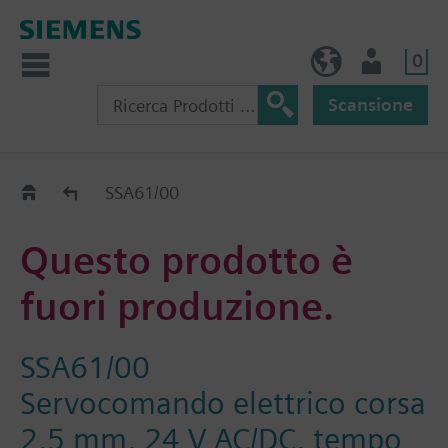
0
IT (IT)
Utente
Scansione
Old2New
SSA61/00
Questo prodotto è
fuori produzione.
SSA61/00
Servocomando elettrico corsa
2,5 mm, 24 V AC/DC, tempo