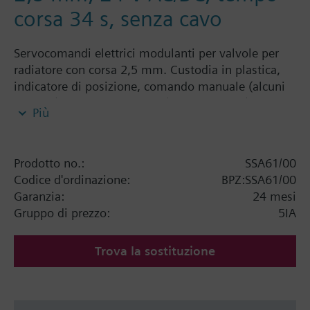
corsa 34 s, senza cavo
Servocomandi elettrici modulanti per valvole per
radiatore con corsa 2,5 mm. Custodia in plastica,
indicatore di posizione, comando manuale (alcuni
modelli) e contatti ausiliari (alcuni modelli).
Più
I servocomandi SSA... sono utilizzabili con valvole
per radiatori delle serie: VDN..., VEN..., VUN...,
VAR..., VDR...
Prodotto no.:
SSA61/00
Per valvole di altri costruttori è necessario un
Codice d'ordinazione:
BPZ:SSA61/00
adattatore (vedi foglio tecnico).
Garanzia:
24 mesi
Gruppo di prezzo:
5IA
Informazioni aggiuntive
Nota: i modelli SSA31, SSA61 e SSA81 sono
disponibili nella versione senza cavo,
Trova la sostituzione
rispettivamente SSA31/00, SSA61/00 e SSA81/00