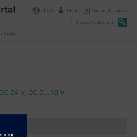
rtal
IT (IT)
Utente
0
Lista degli acqusiti
o Center
DC 24 V, DC 2...10 V