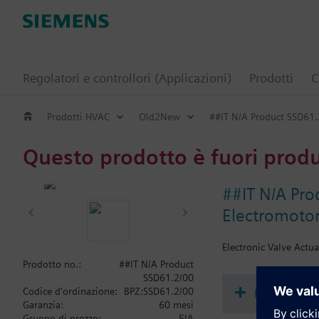
Regolatori e controllori (Applicazioni)
Prodotti
C
Prodotti HVAC
Old2New
##IT N/A Product SSD61.
Questo prodotto è fuori prod
##IT N/A Pro
Electromotor
Electronic Valve Actua
Prodotto no.:
##IT N/A Product
SSD61.2/00
Document
Codice d'ordinazione:
BPZ:SSD61.2/00
Garanzia:
60 mesi
Gruppo di prezzo:
5IA