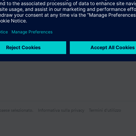
Tecnico
ulti seleizonabili
 paese selezionato.
Informativa sulla privacy
Termini d'utilizzo