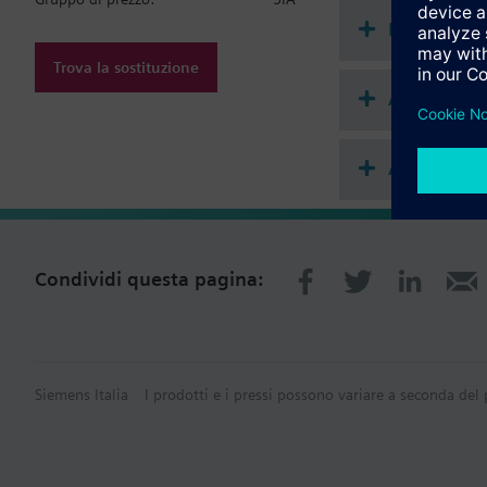
Riepilogo 
Trova la sostituzione
Accessori
Accessori m
Condividi questa pagina:
Siemens Italia
I prodotti e i pressi possono variare a seconda del