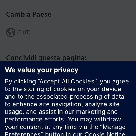
Cambia Paese
IT (IT)
Condividi questa pagina:
Siemens Italia