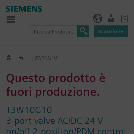
0
IT (IT)
Utente
Scansione
Old2New
T3W10G10
Questo prodotto è
fuori produzione.
T3W10G10
3-port valve AC/DC 24 V
on/off 2-position/PDM control