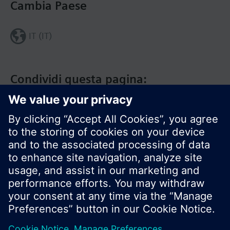
Cambia Paese
IT (IT)
Condividi questa pagina:
Siemens Italia
I prodotti e i pressi possono variare a seconda del