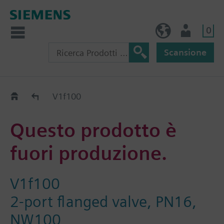
0
IT (IT)
Utente
Scansione
Old2New
V1f100
Questo prodotto è
fuori produzione.
V1f100
2-port flanged valve, PN16,
NW100