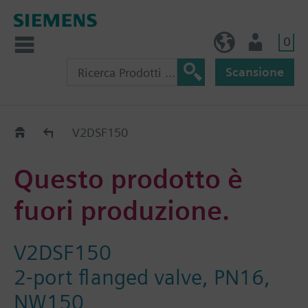
0
IT (IT)
Utente
Scansione
Old2New
V2DSF150
Questo prodotto è
fuori produzione.
V2DSF150
2-port flanged valve, PN16,
NW150