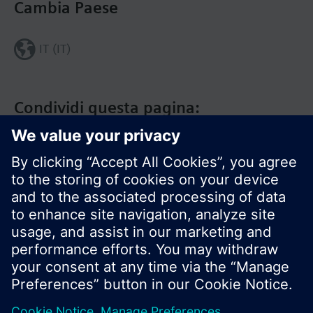
Cambia Paese
IT (IT)
Condividi questa pagina:
Siemens Italia
I prodotti e i pressi possono variare a seconda del