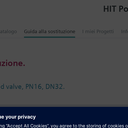
HIT Po
atalogo
Guida alla sostituzione
I miei Progetti
Inf
uzione.
ed valve, PN16, DN32.
i