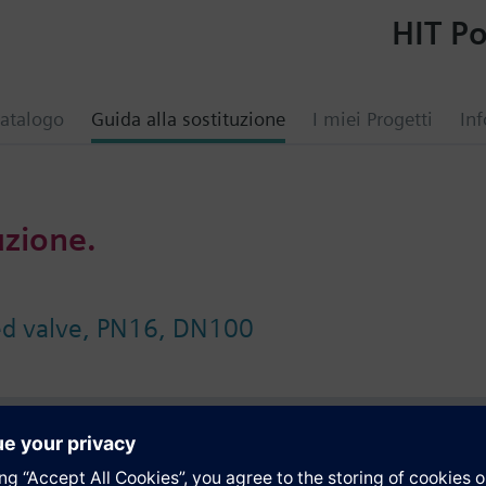
HIT Po
atalogo
Guida alla sostituzione
I miei Progetti
Inf
uzione.
ed valve, PN16, DN100
i