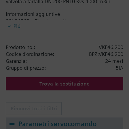
valvola a farfalla DN 200 PN10 Kvs 4000 m3/h
Informazioni aggiuntive
SQL36E65..: Direct mounting
Più
Prodotto no.:
VKF46.200
Codice d'ordinazione:
BPZ:VKF46.200
Garanzia:
24 mesi
Gruppo di prezzo:
5IA
Trova la sostituzione
Rimuovi tutti i filtri
Parametri servocomando