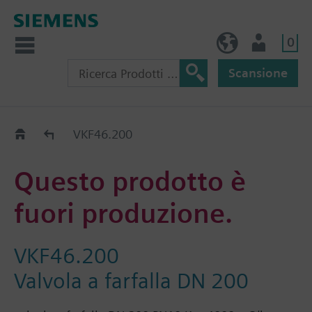
0
IT (IT)
Utente
Scansione
Old2New
VKF46.200
Questo prodotto è
fuori produzione.
VKF46.200
Valvola a farfalla DN 200