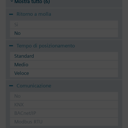
Mostra tutto (6)
Ritorno a molla
Si
No
Tempo di posizionamento
Standard
Medio
Veloce
Comunicazione
No
KNX
BACnet/IP
Modbus RTU