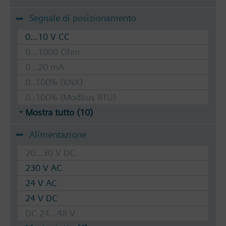
Segnale di posizionamento
0...10 V CC
0...1000 Ohm
0...20 mA
0..100% (KNX)
0..100% (Modbus RTU)
Mostra tutto (10)
Alimentazione
20...30 V DC
230 V AC
24 V AC
24 V DC
DC 24...48 V