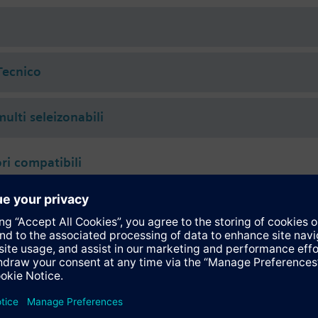
i
ive
Tecnico
 (to VDI 2035), water with anti-freeze.
rated with Siemens actuators type SSA.. / STA..
ulti seleizonabili
i compatibili
118.09HKN
118.09HKN Motore KNX