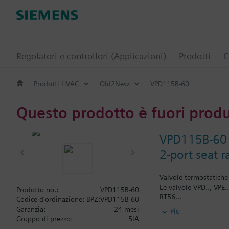
Regolatori e controllori (Applicazioni)
Prodotti
C
Prodotti HVAC
Old2New
VPD115B-60
Questo prodotto è fuori prod
VPD115B-60
2-port seat 
Valvole termostatiche 
Le valvole VPD.., VPE.
Prodotto no.:
VPD115B-60
RT56...
Codice d'ordinazione:
BPZ:VPD115B-60
RT76...
Garanzia:
24 mesi
Più
RT86...
Gruppo di prezzo:
5IA
REH90