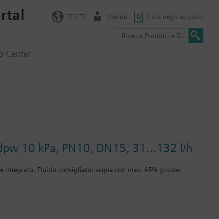
rtal
IT (IT)
Utente
0
Lista degli acqusiti
o Center
 dpw 10 kPa, PN10, DN15, 31...132 l/h
ne integrato. Fluido consigliato: acqua con max. 45% glicole.