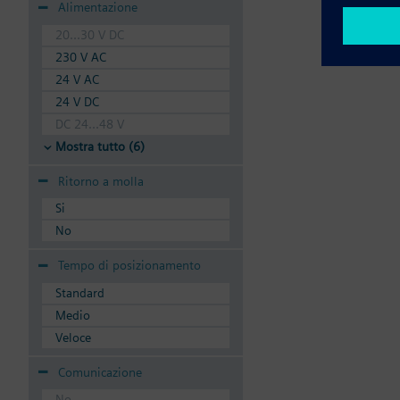
Alimentazione
20...30 V DC
230 V AC
24 V AC
24 V DC
DC 24...48 V
Mostra tutto (6)
Ritorno a molla
Si
No
Tempo di posizionamento
Standard
Medio
Veloce
Comunicazione
No