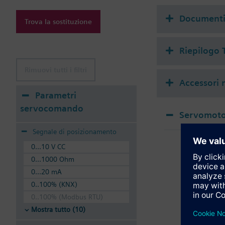
REH92
SSA...
Document
Trova la sostituzione
STE...
Informazioni aggiunt
Riepilogo 
Suitable media: Water
Rimuovi tutti i filtri
The valves can be ope
Accessori m
Parametri
servocomando
Servomotor
Segnale di posizionamento
SSA
SSA
0...10 V CC
0...1000 Ohm
0...20 mA
0..100% (KNX)
0..100% (Modbus RTU)
Mostra tutto (10)