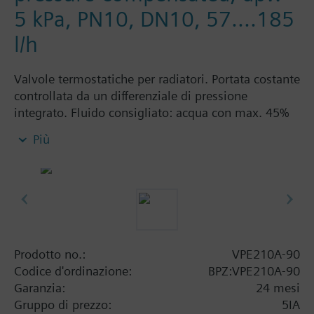
5 kPa, PN10, DN10, 57....185
l/h
Valvole termostatiche per radiatori. Portata costante
controllata da un differenziale di pressione
integrato. Fluido consigliato: acqua con max. 45%
glicole.
Più
Le valvole VPD.., VPE...sono utilizzabili con
servocomandi delle serie:
RT56...
RT76...
RT86...
REH90
REH92
Prodotto no.:
VPE210A-90
SSA...
Codice d'ordinazione:
BPZ:VPE210A-90
STE...
Garanzia:
24 mesi
Gruppo di prezzo:
5IA
Informazioni aggiuntive