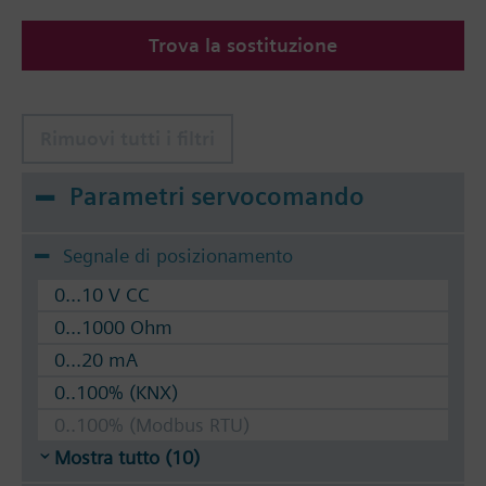
Suitable media: Water (to VDI 2035), water with
Trova la sostituzione
anti-freeze.
The valves can be operated with Siemens actuators
type SSA.. / STA..
Rimuovi tutti i filtri
Parametri servocomando
Segnale di posizionamento
0...10 V CC
0...1000 Ohm
0...20 mA
0..100% (KNX)
0..100% (Modbus RTU)
Mostra tutto (10)