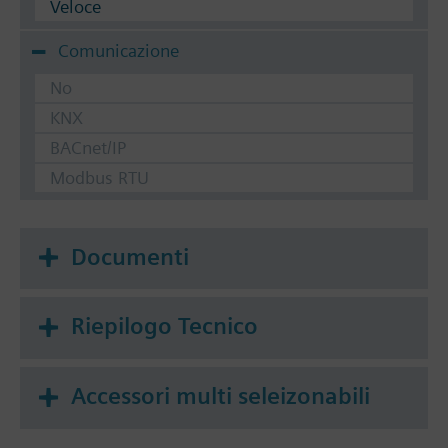
Veloce
Comunicazione
No
KNX
BACnet/IP
Modbus RTU
Documenti
Riepilogo Tecnico
Accessori multi seleizonabili