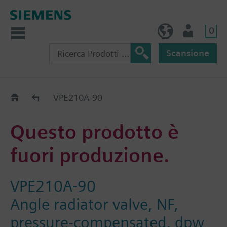
0
IT (IT)
Utente
Scansione
Old2New
VPE210A-90
Questo prodotto è
fuori produzione.
VPE210A-90
Angle radiator valve, NF,
pressure-compensated, dpw