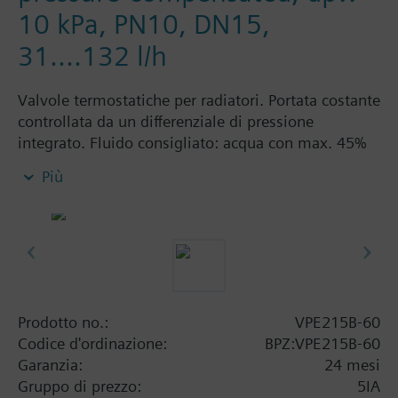
10 kPa, PN10, DN15,
31....132 l/h
Valvole termostatiche per radiatori. Portata costante
controllata da un differenziale di pressione
integrato. Fluido consigliato: acqua con max. 45%
glicole.
Più
Le valvole VPD.., VPE...sono utilizzabili con
servocomandi delle serie:
RT56...
RT76...
RT86...
REH90
REH92
Prodotto no.:
VPE215B-60
SSA...
Codice d'ordinazione:
BPZ:VPE215B-60
STE...
Garanzia:
24 mesi
Gruppo di prezzo:
5IA
Informazioni aggiuntive