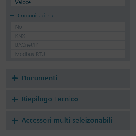
Veloce
Comunicazione
No
KNX
BACnet/IP
Modbus RTU
Documenti
Riepilogo Tecnico
Accessori multi seleizonabili