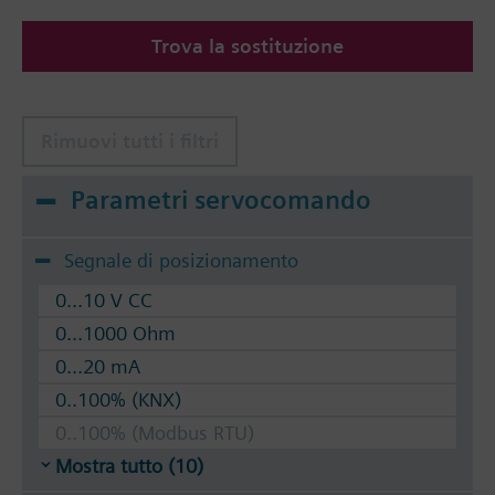
Suitable media: Water (to VDI 2035), water with
Trova la sostituzione
anti-freeze.
The valves can be operated with Siemens actuators
type SSA.. / STA..
Rimuovi tutti i filtri
Parametri servocomando
Segnale di posizionamento
0...10 V CC
0...1000 Ohm
0...20 mA
0..100% (KNX)
0..100% (Modbus RTU)
Mostra tutto (10)