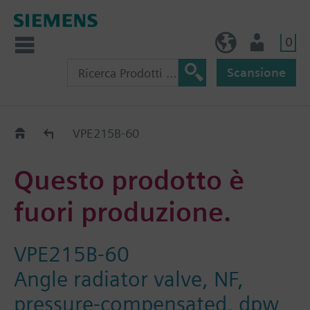
0
IT (IT)
Utente
Scansione
Old2New
VPE215B-60
Questo prodotto è
fuori produzione.
VPE215B-60
Angle radiator valve, NF,
pressure-compensated, dpw