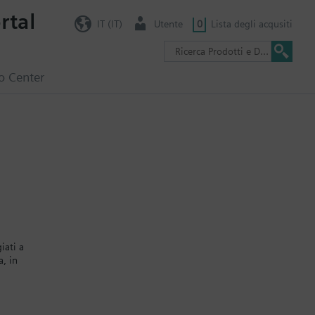
rtal
IT (IT)
Utente
0
Lista degli acqusiti
o Center
iati a
, in