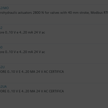
62/MO
trohydraulic actuators 2800 N for valves with 40 mm stroke, Modbus RT
62
re 0..10 V e 4..20 mA 24 V ac
60
re 0..10 V e 4..20 mA 24 V ac
62U
RE 0..10 V E 4..20 MA 24 V AC CERTIFICA
62UA
RE 0..10 V E 4..20 MA 24 V AC CERTIFICA