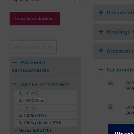
Document
Trova la sostituzione
Riepilogo 
Rimuovi tutti i filtri
Accessori m
Parametri
Servomotor
servocomando
SAV
Segnale di posizionamento
SAV6
0...10 V CC
0...1000 Ohm
SAV
0...20 mA
SAV6
0..100% (KNX)
0..100% (Modbus RTU)
Mostra tutto (10)
SAV