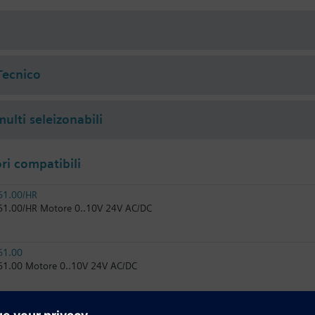
i
Tecnico
ulti seleizonabili
i compatibili
61.00/HR
1.00/HR Motore 0..10V 24V AC/DC
61.00
1.00 Motore 0..10V 24V AC/DC
81.00