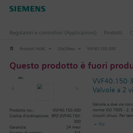
Regolatori e controllori (Applicazioni)
Prodotti
C
Prodotti HVAC
Old2New
VVF40.150-300
Questo prodotto è fuori prod
VVF40.150-
Valvole a 2 v
Valvole a due vie cors
norme ISO 7005 - 2. S
Prodotto no.:
VVF40.150-300
circuiti chiusi. Per te
Codice d'ordinazione:
BPZ:VVF40.150-
Sono utilizzabili con 
300
Più
e con servocomandi co
Garanzia:
24 mesi
Gruppo di prezzo:
5IA