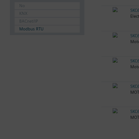
No
SKC
KNX
Elec
BACnet/IP
Modbus RTU
SKC
Moto
SKC
Moto
SKC
MOTO
SKC
MOTO