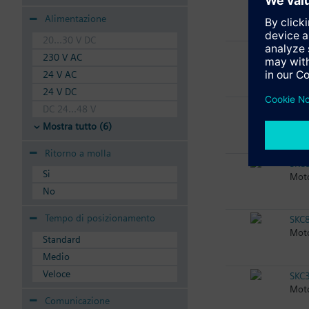
SAV8
Alimentazione
20...30 V DC
SAV
230 V AC
SAV
24 V AC
24 V DC
SKC
DC 24...48 V
Moto
Mostra tutto (6)
Ritorno a molla
SKC
Si
Moto
No
Tempo di posizionamento
SKC
Moto
Standard
Medio
Veloce
SKC
Moto
Comunicazione