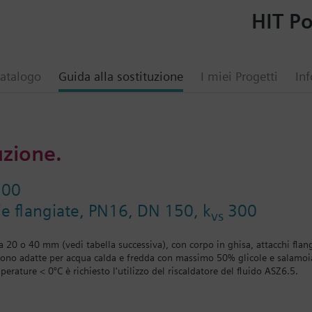
HIT Po
atalogo
Guida alla sostituzione
I miei Progetti
Inf
uzione.
300
ie flangiate, PN16, DN 150, k
300
vs
a 20 o 40 mm (vedi tabella successiva), con corpo in ghisa, attacchi flang
ono adatte per acqua calda e fredda con massimo 50% glicole e salamoia
mperature < 0°C è richiesto l'utilizzo del riscaldatore del fluido ASZ6.5.
servocomandi con corsa 20 mm delle serie: SAX..., SKD..., SKB...
n corsa 40 mm delle serie: SKC...