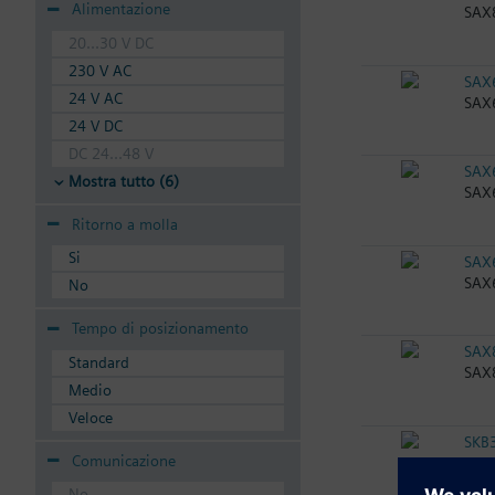
Alimentazione
SAX8
20...30 V DC
230 V AC
SAX
24 V AC
SAX6
24 V DC
DC 24...48 V
SAX
Mostra tutto (6)
SAX6
Ritorno a molla
Si
SAX
SAX
No
Tempo di posizionamento
SAX
Standard
SAX8
Medio
Veloce
SKB
Comunicazione
Moto
No