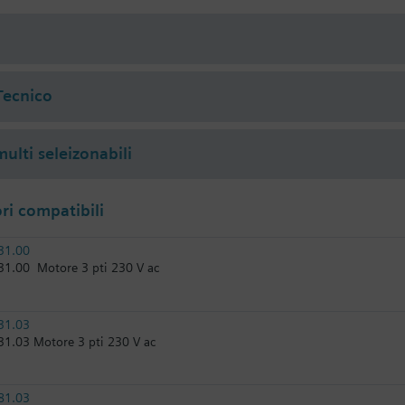
 in KPa sono validi per applicazioni come miscelatrici.
istoppa di tenuta:
i
.80: particolare n° 4 284 8806 0
lare n° 4 679 5629 0Via diretta: equipercentuale
Tecnico
ulti seleizonabili
i compatibili
31.00
1.00 Motore 3 pti 230 V ac
31.03
1.03 Motore 3 pti 230 V ac
81.03