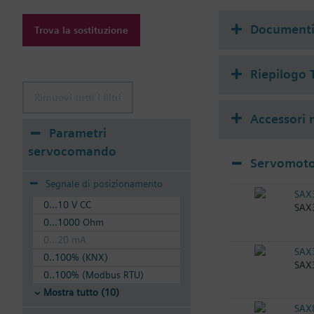
dati relativi al ΔPmax
Sostituzione del prem
Document
Trova la sostituzione
VVF/VXF21.22... VXF21
VVF/VXF21.90: partico
bypass: lineare
Riepilogo 
Rimuovi tutti i filtri
Accessori m
Parametri
servocomando
Servomotor
Segnale di posizionamento
SAX
0...10 V CC
SAX3
0...1000 Ohm
0...20 mA
SAX
0..100% (KNX)
SAX3
0..100% (Modbus RTU)
Mostra tutto (10)
SAX