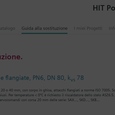
HIT Po
atalogo
Guida alla sostituzione
I miei Progetti
Inf
uzione.
ie flangiate, PN6, DN 80, k
78
vs
sa 20 o 40 mm, con corpo in ghisa, attacchi flangiati a norme ISO 7005. 
hiusi. Per temperature < 0°C è richiesto il riscaldatore dello stelo ASZ6.5.
servocomandi con corsa 20 mm delle serie: SAX..., SKD..., SKB...
n corsa 40 mm delle serie: SKC...
ive