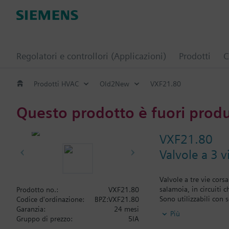
Regolatori e controllori (Applicazioni)
Prodotti
C
Prodotti HVAC
Old2New
VXF21.80
Questo prodotto è fuori prod
VXF21.80
Valvole a 3 v
Valvole a tre vie cor
salamoia, in circuiti c
Prodotto no.:
VXF21.80
Sono utilizzabili con 
Codice d'ordinazione:
BPZ:VXF21.80
e con servocomandi co
Garanzia:
24 mesi
Più
Gruppo di prezzo:
5IA
Informazioni aggiunt