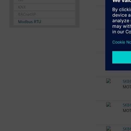
KNX
SKB
BACnet/IP
Moto
Modbus RTU
SKB
Moto
SKB
Moto
SKB
MOTO
SKB
MOTO
SKB