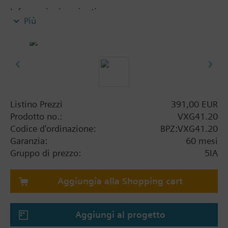
Informazioni aggiuntive
Più
VXG41..01 sono approvati DVGW
Attenzione
Richiesto ASZ6.5 per temperature inferiori a 0 °C
Listino Prezzi
391,00 EUR
Prodotto no.:
VXG41.20
Codice d'ordinazione:
BPZ:VXG41.20
Garanzia:
60 mesi
Gruppo di prezzo:
5IA
Aggiungia alla Shopping cart
Aggiungi al progetto