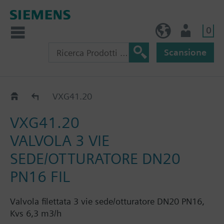
0
IT (IT)
Utente
Scansione
VXG41..
VXG41.20
VXG41.20
VALVOLA 3 VIE
SEDE/OTTURATORE DN20
PN16 FIL
Valvola filettata 3 vie sede/otturatore DN20 PN16,
Kvs 6,3 m3/h