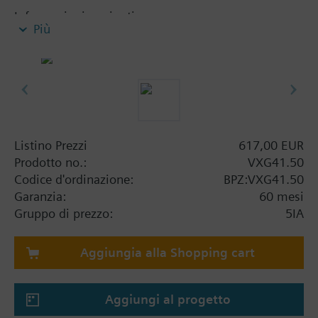
Informazioni aggiuntive
Più
VXG41..01 sono approvati DVGW
Attenzione
Richiesto ASZ6.5 per temperature inferiori a 0 °C
Listino Prezzi
617,00 EUR
Prodotto no.:
VXG41.50
Codice d'ordinazione:
BPZ:VXG41.50
Garanzia:
60 mesi
Gruppo di prezzo:
5IA
Aggiungia alla Shopping cart
Aggiungi al progetto