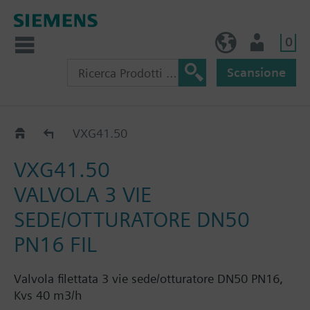
0
IT (IT)
Utente
Scansione
VXG41..
VXG41.50
VXG41.50
VALVOLA 3 VIE
SEDE/OTTURATORE DN50
PN16 FIL
Valvola filettata 3 vie sede/otturatore DN50 PN16,
Kvs 40 m3/h