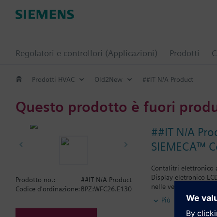
Regolatori e controllori (Applicazioni)
Prodotti
C
Prodotti HVAC
Old2New
##IT N/A Product
Questo prodotto è fuori prod
##IT N/A Pro
SIEMECA™ Con
Contalitri elettronico
Display eletronico LC
Prodotto no.:
##IT N/A Product
nelle versioni sia sp
Codice d'ordinazione:
BPZ:WFC26.E130
Più
Portate nominali di 1