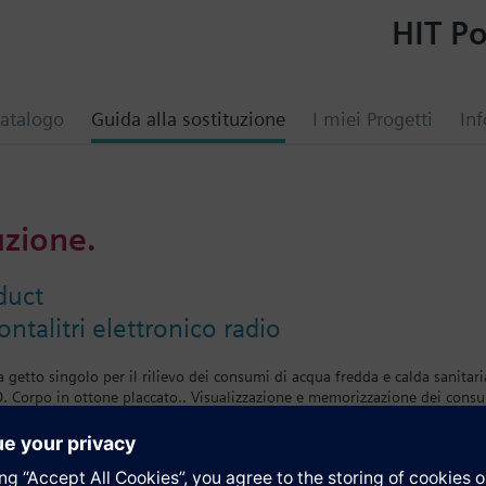
HIT Po
atalogo
Guida alla sostituzione
I miei Progetti
Inf
uzione.
duct
talitri elettronico radio
 a getto singolo per il rilievo dei consumi di acqua fredda e calda sanitari
D. Corpo in ottone placcato.. Visualizzazione e memorizzazione dei consum
lit o compact in un unico modello e nelle versioni con comunicazione i
.5 m³/h o 2.5 m³/h