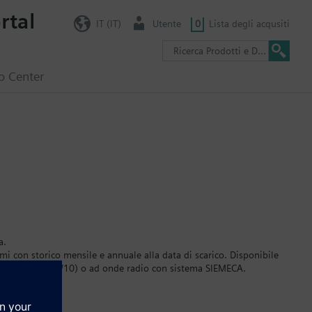
rtal
IT (IT)
Utente
0
Lista degli acqusiti
o Center
a.
i con storico mensile e annuale alla data di scarico. Disponibile
n M-bus (con OZW10) o ad onde radio con sistema SIEMECA.