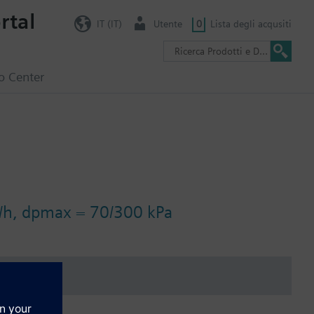
rtal
IT (IT)
Utente
0
Lista degli acqusiti
o Center
3/h, dpmax = 70/300 kPa