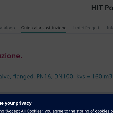
HIT Po
atalogo
Guida alla sostituzione
I miei Progetti
Inf
uzione.
valve, flanged, PN16, DN100, kvs = 160 m
i