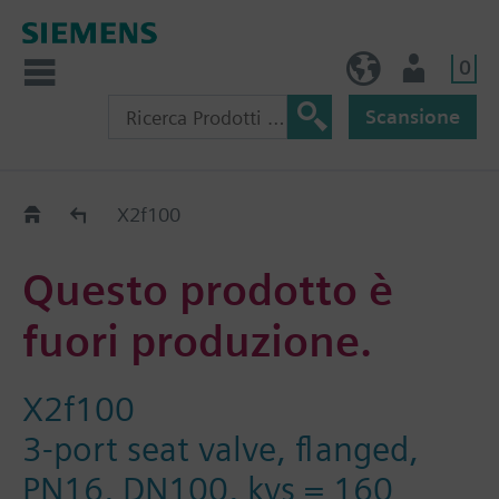
0
IT (IT)
Utente
Scansione
Old2New
X2f100
Questo prodotto è
fuori produzione.
X2f100
3-port seat valve, flanged,
PN16, DN100, kvs = 160