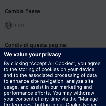
Cambia Paese
IT (IT)
Condividi questa pagina:
Siemens Italia