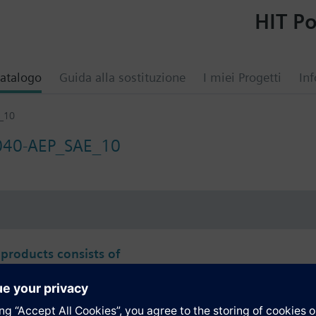
HIT Po
atalogo
Guida alla sostituzione
I miei Progetti
Inf
_10
040-AEP_SAE_10
i
 products consists of