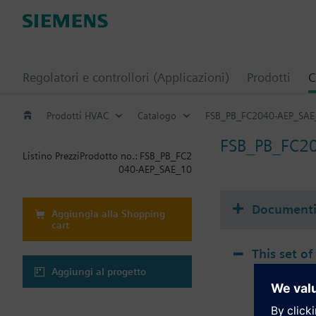
Regolatori e controllori (Applicazioni)
Prodotti
C
Prodotti HVAC
Catalogo
FSB_PB_FC2040-AEP_SAE
FSB_PB_FC2
Listino Prezzi
Prodotto no.:
FSB_PB_FC2
040-AEP_SAE_10
Document
Aggiungia alla Shopping
cart
This set of
Aggiungi al progetto