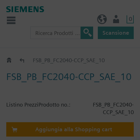
0
IT (IT)
Utente
Scansione
Catalogo
FSB_PB_FC2040-CCP_SAE_10
FSB_PB_FC2040-CCP_SAE_10
Listino Prezzi
Prodotto no.:
FSB_PB_FC2040-
CCP_SAE_10
Aggiungia alla Shopping cart