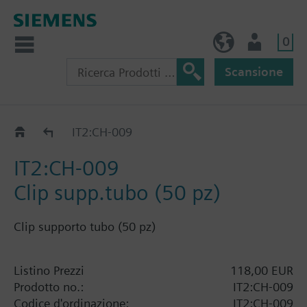
0
IT (IT)
Utente
Scansione
Tubazioni
IT2:CH-009
IT2:CH-009
Clip supp.tubo (50 pz)
Clip supporto tubo (50 pz)
Listino Prezzi
118,00 EUR
Prodotto no.:
IT2:CH-009
Codice d'ordinazione:
IT2:CH-009