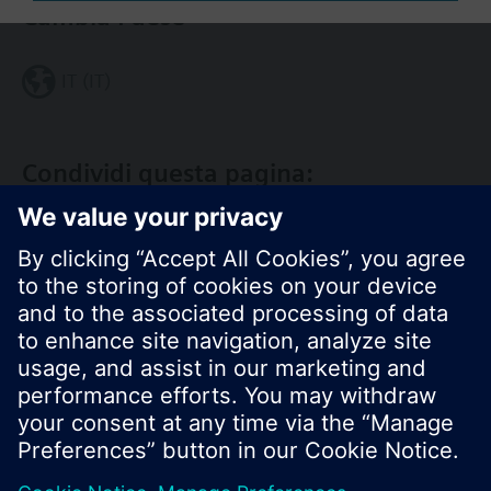
Cambia Paese
IT (IT)
Condividi questa pagina:
Siemens Italia