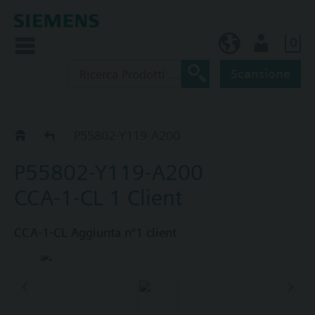
0
IT (IT)
Utente
Scansione
CCA-.._CL
P55802-Y119-A200
P55802-Y119-A200
CCA-1-CL 1 Client
CCA-1-CL Aggiunta n°1 client