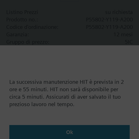
Listino Prezzi
su richiesta
Prodotto no.:
P55802-Y119-A200
Codice d'ordinazione:
P55802-Y119-A200
Garanzia:
12 mesi
Gruppo di prezzo:
5IC
Aggiungia alla Shopping cart
Aggiungi al progetto
La successiva manutenzione HIT è prevista in 2
ore e 55 minuti. HIT non sarà disponibile per
circa 5 minuti. Assicurati di aver salvato il tuo
prezioso lavoro nel tempo.
Documenti
Ok