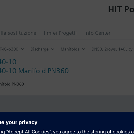
HIT Po
lla sostituzione
I miei Progetti
Info Center
T-IG-x-300
Discharge
Manifolds
DN50, 2rows, 140L cyl
40-10
0-10 Manifold PN360
nifold PN360
i
Tecnico