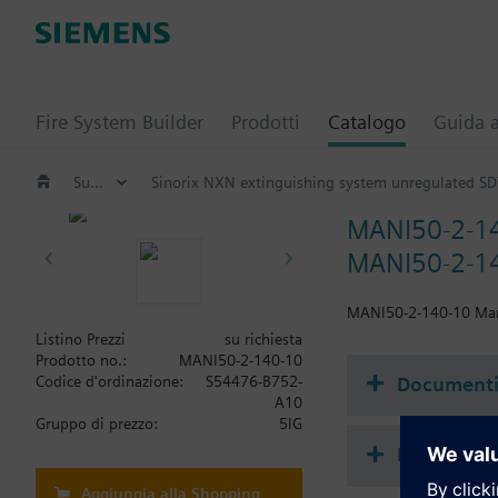
Fire System Builder
Prodotti
Catalogo
Guida a
Suppression / Extinguishing
Sinorix NXN extinguishing system unregulated SD
MANI50-2-1
MANI50-2-14
MANI50-2-140-10 Ma
Listino Prezzi
su richiesta
Prodotto no.:
MANI50-2-140-10
Document
Codice d'ordinazione:
S54476-B752-
A10
Gruppo di prezzo:
5IG
Riepilogo 
Aggiungia alla Shopping