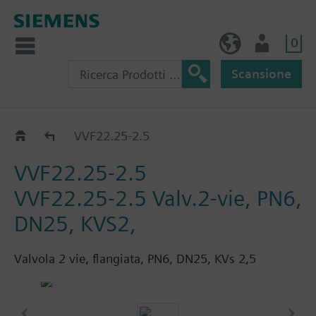
0
IT (IT)
Utente
Scansione
VVF22..
VVF22.25-2.5
VVF22.25-2.5
VVF22.25-2.5 Valv.2-vie, PN6,
DN25, KVS2,
Valvola 2 vie, flangiata, PN6, DN25, KVs 2,5