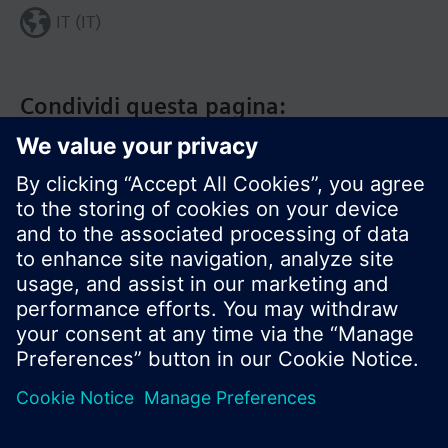
IT (IT)
Condividi questa pagina:
Siemens Italia
I prodotti e i pressi possono variare a seconda del
paese selezionato.