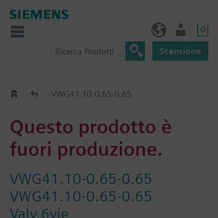
0
IT (IT)
Utente
Scansione
Old2New
VWG41.10-0.65-0.65
Questo prodotto è
fuori produzione.
VWG41.10-0.65-0.65
VWG41.10-0.65-0.65
Valv.6vie