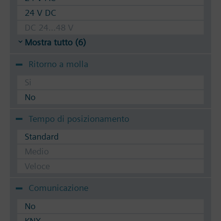
24 V DC
DC 24...48 V
Mostra tutto (6)
Ritorno a molla
Si
No
Tempo di posizionamento
Standard
Medio
Veloce
Comunicazione
No
KNX