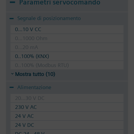
Parametri servocomando
Segnale di posizionamento
0...10 V CC
0...1000 Ohm
0...20 mA
0..100% (KNX)
0..100% (Modbus RTU)
Mostra tutto (10)
Alimentazione
20...30 V DC
230 V AC
24 V AC
24 V DC
DC 24...48 V