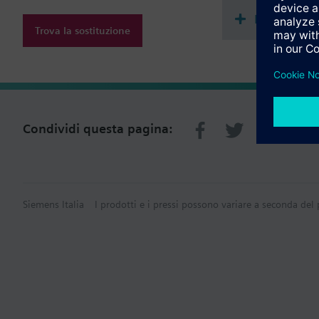
Riepilogo 
Trova la sostituzione
Condividi questa pagina:
Siemens Italia
I prodotti e i pressi possono variare a seconda del