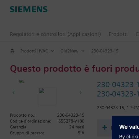
Regolatori e controllori (Applicazioni)
Prodotti
C
Prodotti HVAC
Old2New
230-04323-15
Questo prodotto è fuori prod
230-04323-
230-04323-1
230-04323-15, 1 PICV
Prodotto no.:
230-04323-15
Codice d'ordinazione:
S55278-V180
Document
Garanzia:
24 mesi
Gruppo di prezzo:
5IA