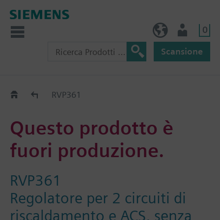
0
IT (IT)
Utente
Scansione
Old2New
RVP361
Questo prodotto è
fuori produzione.
RVP361
Regolatore per 2 circuiti di
riscaldamento e ACS, senza