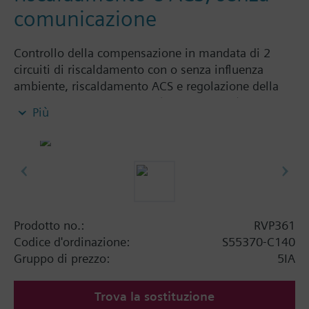
comunicazione
Controllo della compensazione in mandata di 2
circuiti di riscaldamento con o senza influenza
ambiente, riscaldamento ACS e regolazione della
temperatura della caldaia. (come RVP360).
Più
A differenza dell'RVP360, non ha la possibilità di
comunicare via LPB.
Prodotto no.:
RVP361
Codice d'ordinazione:
S55370-C140
Gruppo di prezzo:
5IA
Trova la sostituzione