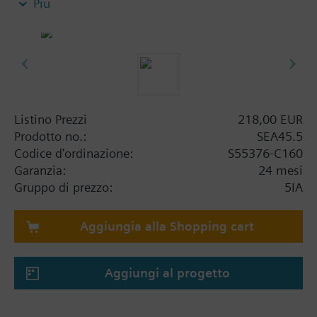
Più
Mounting & local electrical regulations to be
considered
Summary
SEA45.5 Current valve
Listino Prezzi
218,00 EUR
Prodotto no.:
SEA45.5
Codice d'ordinazione:
S55376-C160
Garanzia:
24 mesi
Gruppo di prezzo:
5IA
Aggiungia alla Shopping cart
Aggiungi al progetto