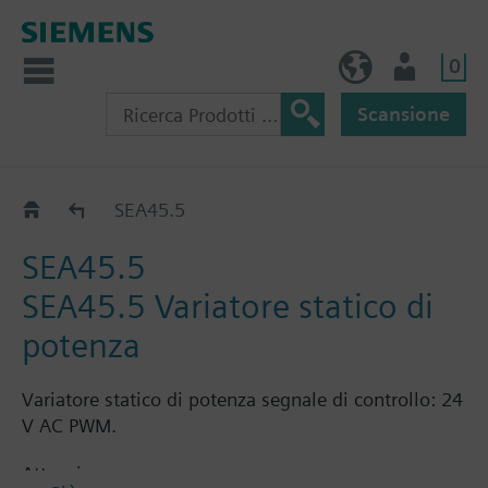
0
IT (IT)
Utente
Scansione
Variatori di corrente SEA..
SEA45.5
SEA45.5
SEA45.5 Variatore statico di
potenza
Variatore statico di potenza segnale di controllo: 24
V AC PWM.
Attenzione