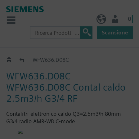
0
IT (IT)
Utente
Scansione
WF.636..
WFW636.D08C
WFW636.D08C
WFW636.D08C Contal caldo
2.5m3/h G3/4 RF
Contalitri elettronico caldo Q3=2,5m3/h 80mm
G3/4 radio AMR-WB C-mode