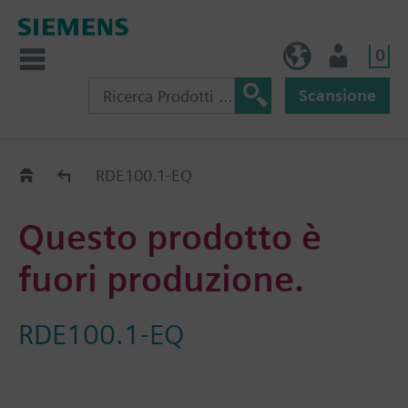
0
IT (IT)
Utente
Scansione
Old2New
RDE100.1-EQ
Questo prodotto è
fuori produzione.
RDE100.1-EQ