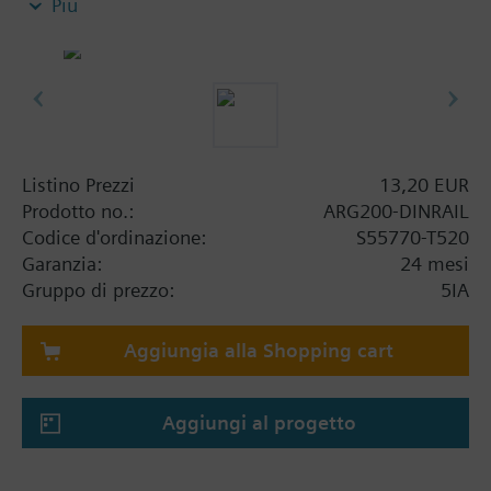
Più
Set due pezzi adattatore per guida DIN per
RDG2..KN
Listino Prezzi
13,20 EUR
Prodotto no.:
ARG200-DINRAIL
Codice d'ordinazione:
S55770-T520
Garanzia:
24 mesi
Gruppo di prezzo:
5IA
Aggiungia alla Shopping cart
Aggiungi al progetto