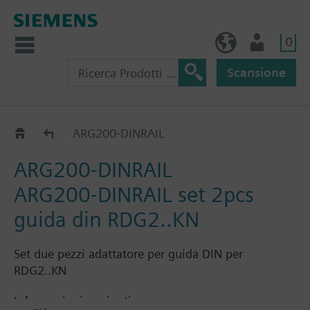
0
IT (IT)
Utente
Scansione
Accessories
ARG200-DINRAIL
ARG200-DINRAIL
ARG200-DINRAIL set 2pcs
guida din RDG2..KN
Set due pezzi adattatore per guida DIN per
RDG2..KN
Informazioni aggiuntive