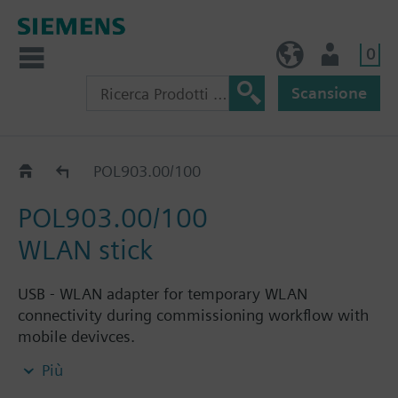
0
IT (IT)
Utente
Scansione
Accessories for DXR1.E..
POL903.00/100
POL903.00/100
WLAN stick
USB - WLAN adapter for temporary WLAN
connectivity during commissioning workflow with
mobile devivces.
Più
Informazioni aggiuntive
USB - WLAN adapter