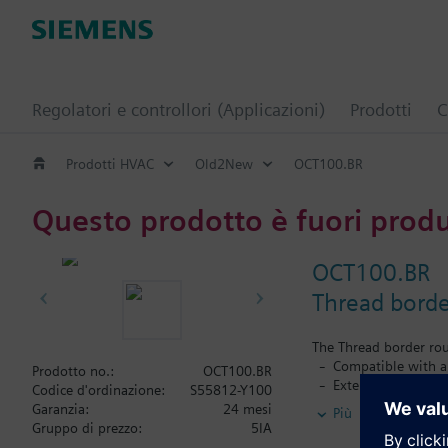
Regolatori e controllori (Applicazioni)
Prodotti
C
Prodotti HVAC
Old2New
OCT100.BR
Questo prodotto è fuori prod
OCT100.BR
Thread borde
The Thread border rou
Compatible with a
Prodotto no.:
OCT100.BR
Extends the wirel
Codice d'ordinazione:
S55812-Y100
Reliable network 
Garanzia:
24 mesi
Più
Mains powered by 
Gruppo di prezzo:
5IA
Clear status indic