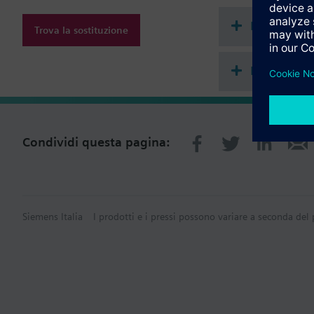
Dimensions: 92 x
Document
Trova la sostituzione
Riepilogo 
Condividi questa pagina:
Siemens Italia
I prodotti e i pressi possono variare a seconda del