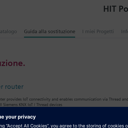
HIT Po
atalogo
Guida alla sostituzione
I miei Progetti
Inf
uzione.
r router
ter provides IoT connectivity and enables communication via Thread and
ll Siemens KNX IoT / Thread devices
ess range by bridging from wired Ethernet communication to wireless t
operation with mesh network functionality
external power supply adapter (AC 100...240 V)
ation with integrated LEDs