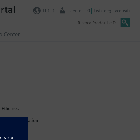
rtal
IT (IT)
Utente
0
Lista degli acqusiti
o Center
 Ethernet.
hread communication