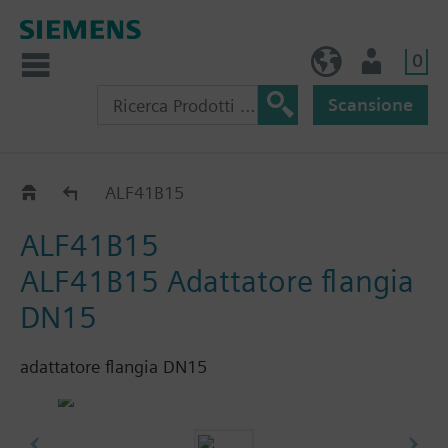
0
IT (IT)
Utente
Scansione
Accessori per VVF43.. / VVF53..
ALF41B15
ALF41B15
ALF41B15 Adattatore flangia
DN15
adattatore flangia DN15