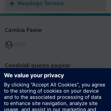
Riepilogo Tecnico
Cambia Paese
IT (IT)
Condividi questa pagina: