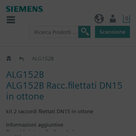
0
IT (IT)
Utente
Scansione
ALG..2
ALG152B
ALG152B
ALG152B Racc.filettati DN15
in ottone
kit 2 raccordi filettati DN15 in ottone
Informazioni aggiuntive
Pipe side internally threaded.