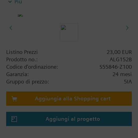
Più
For the VMP45.. and VMP47.. valves, order 2 sets of
ALG..2B fittings.
Listino Prezzi
23,00 EUR
Prodotto no.:
ALG152B
Codice d'ordinazione:
S55846-Z100
Garanzia:
24 mesi
Gruppo di prezzo:
5IA
Aggiungia alla Shopping cart
Aggiungi al progetto