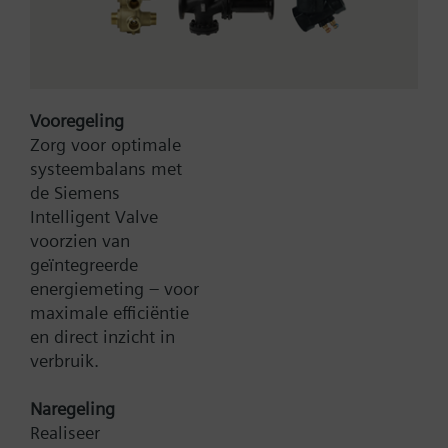
for 4" x 4" Box (double gang
box)
For user operation interfaces in the design i-
Vooregeling
system
Zorg voor optimale
For mounting on a bus coupling unit (BTM) UP
systeembalans met
117C12 for NEMA wall boxes
de Siemens
Meer
Intelligent Valve
voorzien van
geïntegreerde
energiemeting – voor
maximale efficiëntie
en direct inzicht in
verbruik.
Type:
5WG1221-8NB12
Artikel-Nr.:
5WG1221-8NB12
Naregeling
Productgroep:
15C
Realiseer