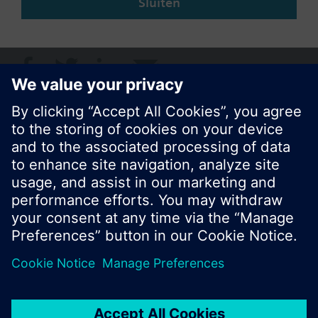
Sluiten
Deze pagina delen
© Siemens Nederland N.V. 2017
Productportfolio en prijzen kunnen variëren per
land
Bescherming persoonsgegevens
Gebruikershandleiding