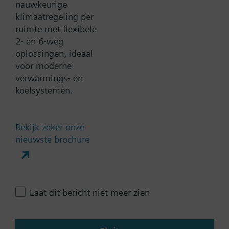
nauwkeurige
Zoek een vervanger
klimaatregeling per
ruimte met flexibele
2- en 6-weg
oplossingen, ideaal
Documenten
voor moderne
verwarmings- en
koelsystemen.
Technische samenvatting
Bekijk zeker onze
Contact
nieuwste brochure
Verander regio
Laat dit bericht niet meer zien
NL (nl)