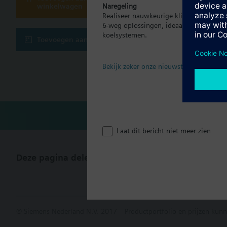
winkelwagen
Naregeling
Realiseer nauwkeurige klimaatregeling p
Technisch
6-weg oplossingen, ideaal voor moder
koelsystemen.
Toevoegen aan project
Meervoudig
Bekijk zeker onze nieuwste brochure
Compatibe
Laat dit bericht niet meer zien
Deze pagina delen
© Siemens Nederland N.V. 2017
Productportfolio en prijzen kunn