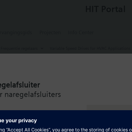
HIT Portal
rvangingsgids
Projecten
Info Center
Frequentie regelaars
Variable Speed Drives for HVAC Applications
2B
d Drive G120P, FSA, IP20, Filter B, 1.5 kW
gelafsluiter
oor energiegeoptimaliseerde toerentalregeling van pomp-, compressor- 
Control Unit CU230P-2-BT met afdekplaat zonder paneel.
 naregelafsluiters
ie
g kit for the Power Module the total height increases as follows: FSA
when using a BOP-2 by 10 mm, and with an IOP 20 mm.
de Siemens Intelligent Valve
ng – voor maximale efficiëntie
en