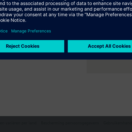
er ruimte met flexibele 2- en
e samenvatting
ne verwarmings- en
e selecteerbare accessoires
le front modules
en variëren per land
Bescherming persoonsgegevens
Gebruikershand