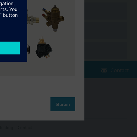
Contact
Verander regio
NL (nl)
Sluiten
leiding
Contact