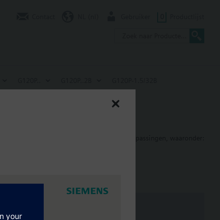
Contact
NL (nl)
Gebruiker
0
Productlijst
G120P..
G120P..2B
G120P-1.5/32B
en ventilatormotoren in gebouwbesturingstoepassingen, waaronder:
: 80 mm; FSB: 78 mm; FSC: 77 mm; FSD, FSE, FSF: 123 mm.