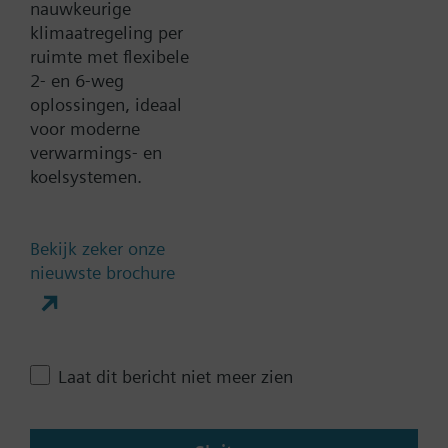
nauwkeurige
klimaatregeling per
Documenten
ruimte met flexibele
2- en 6-weg
Technische samenvatting
oplossingen, ideaal
voor moderne
verwarmings- en
Meervoudige selecteerbare
koelsystemen.
accessoires
Bekijk zeker onze
Compatibele front modules
nieuwste brochure
Contact
Laat dit bericht niet meer zien
Verander regio