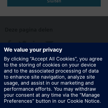
Sluiten
NL (nl)
Deze pagina delen
© Siemens Nederland N.V. 2017
Productportfolio en prijzen kunnen variëren per
land