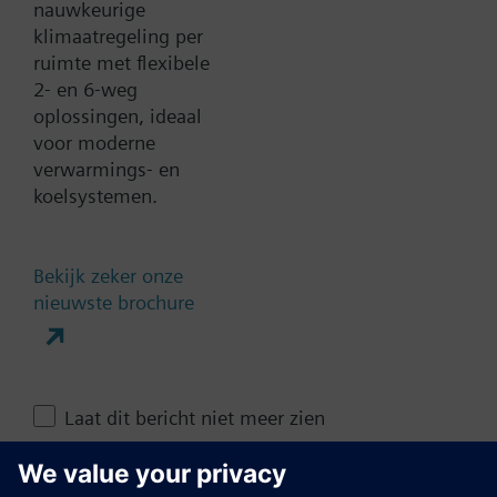
nauwkeurige
klimaatregeling per
Technische samenvatting
ruimte met flexibele
2- en 6-weg
oplossingen, ideaal
Contact
voor moderne
verwarmings- en
koelsystemen.
Verander regio
Bekijk zeker onze
NL (nl)
nieuwste brochure
Deze pagina delen
Laat dit bericht niet meer zien