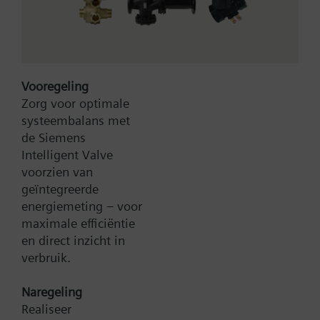
is de behuizing voorzien van een opening aan de
boven- en onderkant, met afdichtingstapeinden
voor M20 kabelwartels of borgplug (2 borgpluggen,
2 gaten meegeleverd).
Vooregeling
Bruto Prijs
177,40 EUR
Zorg voor optimale
Type:
DM1103-L
systeembalans met
Artikel-Nr.:
A5Q00017630
de Siemens
Productgroep:
H56
Intelligent Valve
voorzien van
Toevoegen aan winkelwagen
geïntegreerde
energiemeting – voor
maximale efficiëntie
Toevoegen aan project
en direct inzicht in
verbruik.
Naregeling
Documenten
Realiseer