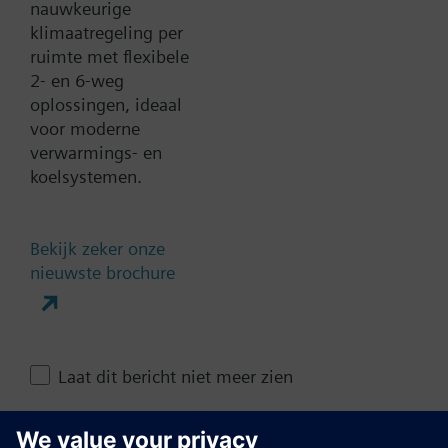
nauwkeurige
klimaatregeling per
ruimte met flexibele
Technische samenvatting
2- en 6-weg
oplossingen, ideaal
voor moderne
Contact
verwarmings- en
koelsystemen.
Verander regio
Bekijk zeker onze
nieuwste brochure
NL (nl)
Deze pagina delen
Laat dit bericht niet meer zien