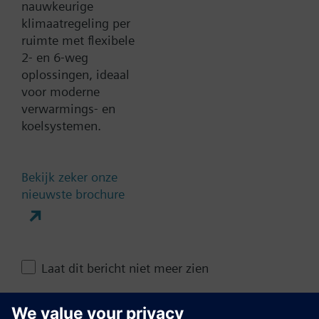
nauwkeurige
klimaatregeling per
ruimte met flexibele
Technische samenvatting
2- en 6-weg
oplossingen, ideaal
voor moderne
Contact
verwarmings- en
koelsystemen.
Verander regio
Bekijk zeker onze
nieuwste brochure
NL (nl)
Deze pagina delen
Laat dit bericht niet meer zien